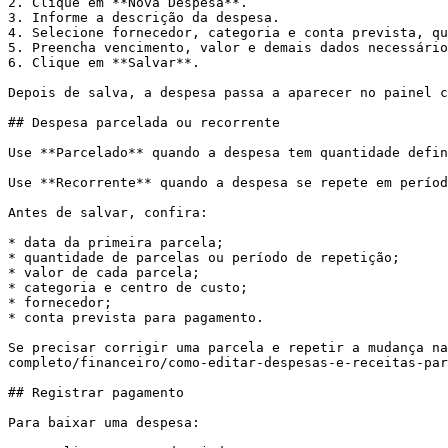
2. Clique em **Nova Despesa**.

3. Informe a descrição da despesa.

4. Selecione fornecedor, categoria e conta prevista, qu
5. Preencha vencimento, valor e demais dados necessário
6. Clique em **Salvar**.

Depois de salva, a despesa passa a aparecer no painel c
## Despesa parcelada ou recorrente

Use **Parcelado** quando a despesa tem quantidade defin
Use **Recorrente** quando a despesa se repete em períod
Antes de salvar, confira:

* data da primeira parcela;

* quantidade de parcelas ou período de repetição;

* valor de cada parcela;

* categoria e centro de custo;

* fornecedor;

* conta prevista para pagamento.

Se precisar corrigir uma parcela e repetir a mudança na
completo/financeiro/como-editar-despesas-e-receitas-par
## Registrar pagamento

Para baixar uma despesa:
