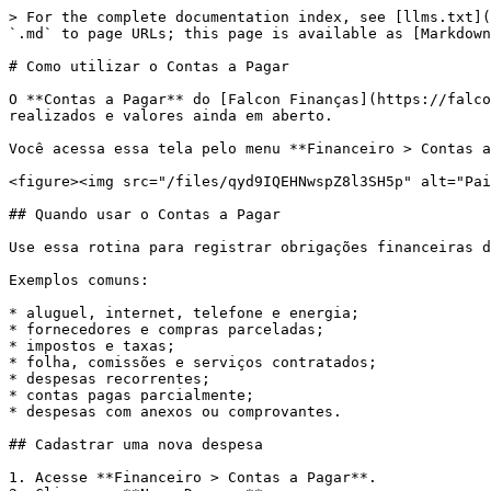
> For the complete documentation index, see [llms.txt](
`.md` to page URLs; this page is available as [Markdown
# Como utilizar o Contas a Pagar

O **Contas a Pagar** do [Falcon Finanças](https://falco
realizados e valores ainda em aberto.

Você acessa essa tela pelo menu **Financeiro > Contas a
<figure><img src="/files/qyd9IQEHNwspZ8l3SH5p" alt="Pai
## Quando usar o Contas a Pagar

Use essa rotina para registrar obrigações financeiras d
Exemplos comuns:

* aluguel, internet, telefone e energia;

* fornecedores e compras parceladas;

* impostos e taxas;

* folha, comissões e serviços contratados;

* despesas recorrentes;

* contas pagas parcialmente;

* despesas com anexos ou comprovantes.

## Cadastrar uma nova despesa

1. Acesse **Financeiro > Contas a Pagar**.
