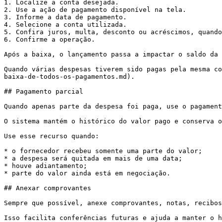
1. Localize a conta desejada.

2. Use a ação de pagamento disponível na tela.

3. Informe a data de pagamento.

4. Selecione a conta utilizada.

5. Confira juros, multa, desconto ou acréscimos, quando
6. Confirme a operação.

Após a baixa, o lançamento passa a impactar o saldo da 
Quando várias despesas tiverem sido pagas pela mesma co
baixa-de-todos-os-pagamentos.md).

## Pagamento parcial

Quando apenas parte da despesa foi paga, use o pagament
O sistema mantém o histórico do valor pago e conserva o
Use esse recurso quando:

* o fornecedor recebeu somente uma parte do valor;

* a despesa será quitada em mais de uma data;

* houve adiantamento;

* parte do valor ainda está em negociação.

## Anexar comprovantes

Sempre que possível, anexe comprovantes, notas, recibos
Isso facilita conferências futuras e ajuda a manter o h