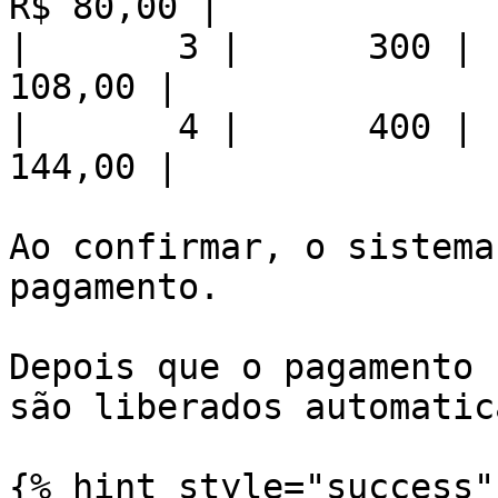
R$ 80,00 |

|       3 |      300 | 
108,00 |

|       4 |      400 | 
144,00 |

Ao confirmar, o sistema
pagamento.

Depois que o pagamento 
são liberados automatic
{% hint style="success" 