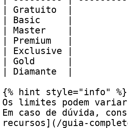
| Gratuito  |          
| Basic     |          
| Master    |          
| Premium   |          
| Exclusive |          
| Gold      |          
| Diamante  |          
{% hint style="info" %}

Os limites podem variar
Em caso de dúvida, cons
recursos](/guia-complet