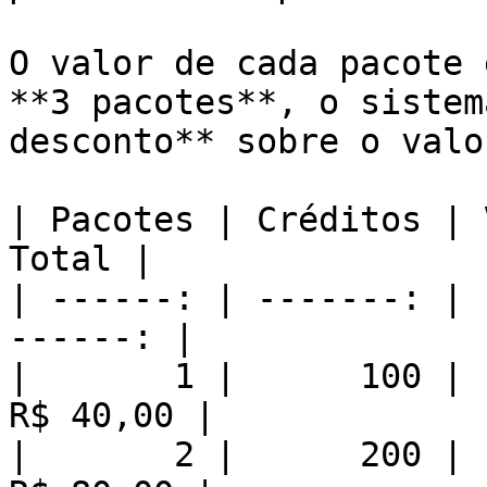
O valor de cada pacote 
**3 pacotes**, o sistem
desconto** sobre o valo
| Pacotes | Créditos | Va
Total |

| ------: | -------: | 
------: |

|       1 |      100 |  
R$ 40,00 |

|       2 |      200 |  