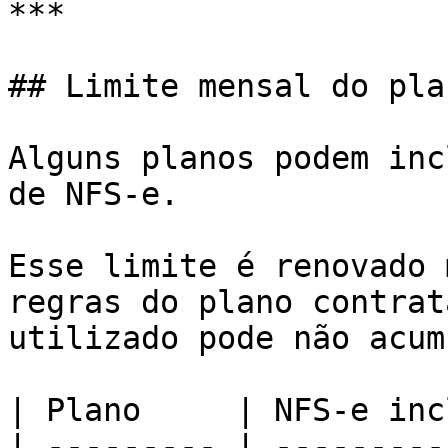
***

## Limite mensal do plan
Alguns planos podem inc
de NFS-e.

Esse limite é renovado 
regras do plano contrat
utilizado pode não acum
| Plano     | NFS-e inc
| --------- | ---------